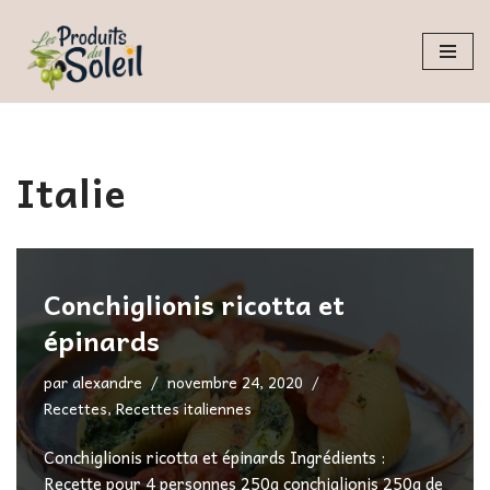
Aller
au
contenu
Italie
Conchiglionis ricotta et
épinards
par
alexandre
novembre 24, 2020
Recettes
,
Recettes italiennes
Conchiglionis ricotta et épinards Ingrédients :
Recette pour 4 personnes 250g conchiglionis 250g de